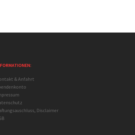
NFORMATIONEN:
ontakt & Anfahrt
pendenkonto
mpressum
atenschutz
aftungsauschluss, Disclaimer
GB