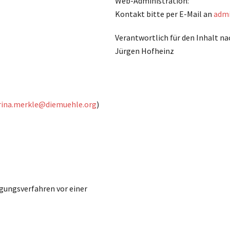
Web-Administration:
Kontakt bitte per E-Mail an
adm
Verantwortlich für den Inhalt na
Jürgen Hofheinz
rina.merkle@diemuehle.org
)
legungsverfahren vor einer