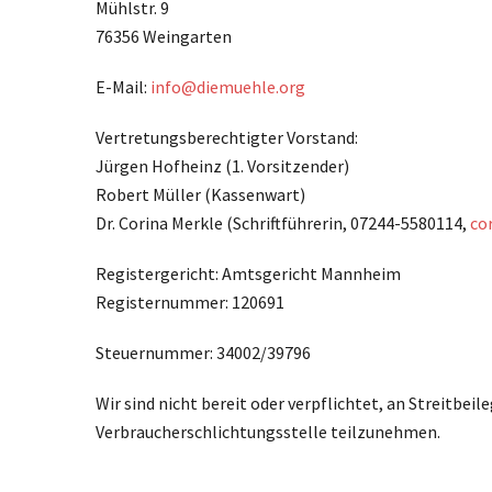
Mühlstr. 9
76356 Weingarten
E-Mail:
info@diemuehle.org
Vertretungsberechtigter Vorstand:
Jürgen Hofheinz (1. Vorsitzender)
Robert Müller (Kassenwart)
Dr. Corina Merkle (Schriftführerin, 07244-5580114,
co
Registergericht: Amtsgericht Mannheim
Registernummer: 120691
Steuernummer: 34002/39796
Wir sind nicht bereit oder verpflichtet, an Streitbei
Verbraucherschlichtungsstelle teilzunehmen.