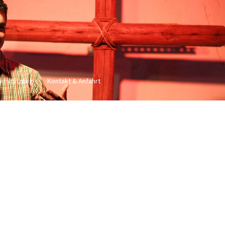
erstützung
Kontakt & Anfahrt