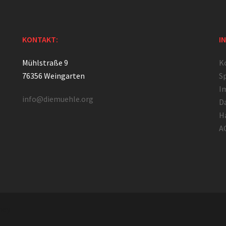
KONTAKT:
I
Mühlstraße 9
K
76356 Weingarten
S
I
info@diemuehle.org
D
H
A
ney