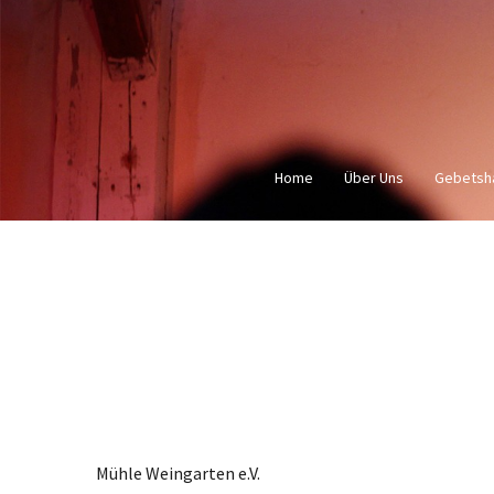
Zum
Inhalt
springen
Home
Über Uns
Gebetsh
Mühle Weingarten e.V.