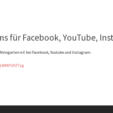
ms für Facebook, YouTube, Ins
Weingarten e.V. bei Facebook, Youtube und Instagram.
ZwLWMPUVZTzg