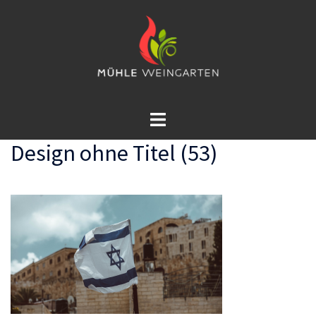
Zum
Inhalt
springen
Menü
umschalten
Design ohne Titel (53)