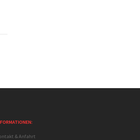
NFORMATIONEN:
ontakt & Anfahrt