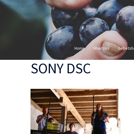
Zum
Inhalt
springen
Home
Über Uns
Gebetsh
SONY DSC
şans
vidobet
vidobet
vidobet
vidobet
casinolevant
casinolevant
casinolevant
vidobet
şans
casinolevant
casino
şans
casino
casino
casino
boostaro
casinolevant
şans
casinolevant
şanscasino
vidobet
vidobet
levant
gorabet
galyabet
gorabet
gorabet
gorabet
vidobet
galyabet
gorabet
gorabet
casino
|
|
güncel
giriş
|
|
|
giriş
casino
giriş
şans
casino
levant
şans
şans
|
giriş
casino
giriş
|
|
giriş
casino
|
|
|
|
|
giriş
|
|
|
giriş
|
|
|
|
|
giriş
|
|
|
|
giriş
|
|
|
|
|
|
|