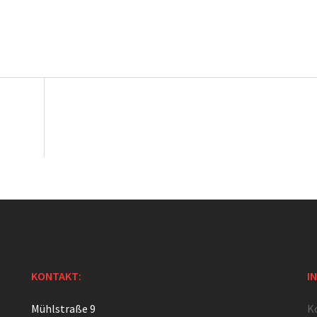
KONTAKT:
I
Mühlstraße 9
K