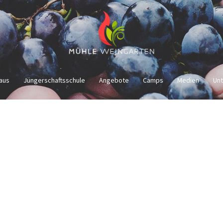
aus
Jüngerschaftsschule
Angebote
Camps
Medien
Unt