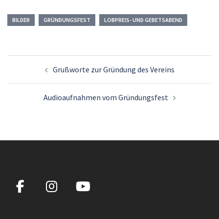
BILDER
GRÜNDUNGSFEST
LOBPREIS- UND GEBETSABEND
Beitragsnavigation
Grußworte zur Gründung des Vereins
Audioaufnahmen vom Gründungsfest
şans
vidobet
vidobet
vidobet
vidobet
casinolevant
casinolevant
casinolevant
vidobet
şans
casinolevant
casino
şans
casino
casino
casino
boostaro
casinolevant
şans
casinolevant
şanscasino
vidobet
vidobet
levant
gorabet
galyabet
gorabet
gorabet
gorabet
vidobet
galyabet
gorabet
gorabet
nigeria
sports
casino
|
|
güncel
giriş
|
|
|
giriş
casino
giriş
şans
casino
levant
şans
şans
|
giriş
casino
giriş
|
|
giriş
casino
|
|
|
|
|
giriş
|
|
|
betting
betting
|
giriş
|
|
|
|
|
giriş
|
|
|
|
giriş
|
|
|
|
|
|
|
|