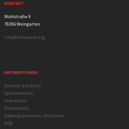
KONTAKT:
Mühlstraße 9
76356 Weingarten
info@diemuehle.org
INFORMATIONEN:
Kontakt & Anfahrt
Spendenkonto
Impressum
Datenschutz
Haftungsauschluss, Disclaimer
AGB