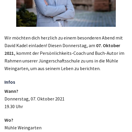
Wir möchten dich herzlich zu einem besonderen Abend mit
David Kadel einladen! Diesen Donnerstag, am
07. Oktober
2021,
kommt der Persönlichkeits-Coach und Buch-Autor im
Rahmen unserer Jüngerschaftsschule zu uns in die Mühle
Weingarten, um aus seinem Leben zu berichten.
Infos
Wann?
Donnerstag, 07. Oktober 2021
19.30 Uhr
Wo?
Mühle Weingarten