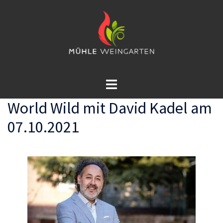
Zum
Inhalt
springen
Menü
umschalten
World Wild mit David Kadel am
07.10.2021