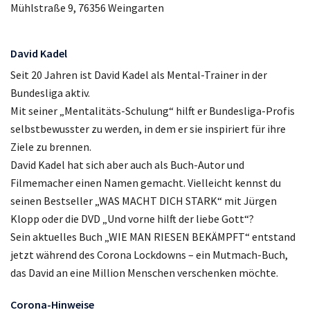
Mühlstraße 9, 76356 Weingarten
David Kadel
Seit 20 Jahren ist David Kadel als Mental-Trainer in der
Bundesliga aktiv.
Mit seiner „Mentalitäts-Schulung“ hilft er Bundesliga-Profis
selbstbewusster zu werden, in dem er sie inspiriert für ihre
Ziele zu brennen.
David Kadel hat sich aber auch als Buch-Autor und
Filmemacher einen Namen gemacht. Vielleicht kennst du
seinen Bestseller „WAS MACHT DICH STARK“ mit Jürgen
Klopp oder die DVD „Und vorne hilft der liebe Gott“?
Sein aktuelles Buch „WIE MAN RIESEN BEKÄMPFT“ entstand
jetzt während des Corona Lockdowns – ein Mutmach-Buch,
das David an eine Million Menschen verschenken möchte.
Corona-Hinweise