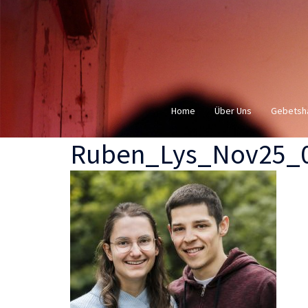
Zum
Inhalt
springen
Home
Über Uns
Gebetsh
Ruben_Lys_Nov25_
şans
vidobet
vidobet
vidobet
vidobet
casinolevant
casinolevant
casinolevant
vidobet
şans
casinolevant
casino
şans
casino
casino
casino
boostaro
casinolevant
şans
casinolevant
şanscasino
vidobet
vidobet
levant
gorabet
galyabet
gorabet
gorabet
gorabet
vidobet
galyabet
gorabet
gorabet
casino
|
|
güncel
giriş
|
|
|
giriş
casino
giriş
şans
casino
levant
şans
şans
|
giriş
casino
giriş
|
|
giriş
casino
|
|
|
|
|
giriş
|
|
|
giriş
|
|
|
|
|
giriş
|
|
|
|
giriş
|
|
|
|
|
|
|