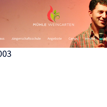
aus
Jüngerschaftsschule
Angebote
Camps
Medien
Unt
003