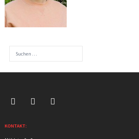
Suchen
nach:
şans
vidobet
vidobet
vidobet
vidobet
casinolevant
casinolevant
casinolevant
vidobet
şans
casinolevant
casino
şans
casino
casino
casino
boostaro
casinolevant
şans
casinolevant
şanscasino
vidobet
vidobet
levant
gorabet
galyabet
gorabet
gorabet
gorabet
vidobet
galyabet
gorabet
gorabet
nigeria
sports
casino
|
|
güncel
giriş
|
|
|
giriş
casino
giriş
şans
casino
levant
şans
şans
|
giriş
casino
giriş
|
|
giriş
casino
|
|
|
|
|
giriş
|
|
|
betting
betting
|
giriş
|
|
|
|
|
giriş
|
|
|
|
giriş
|
|
|
|
|
|
|
|
KONTAKT: