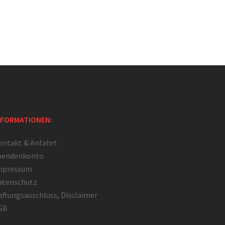
NFORMATIONEN:
ontakt & Anfahrt
pendenkonto
mpressum
atenschutz
aftungsauschluss, Disclaimer
GB