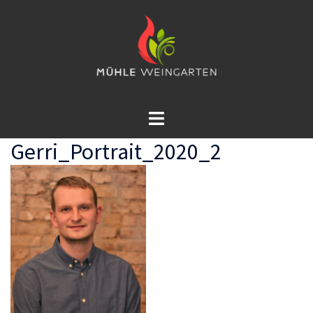
Zum
Inhalt
springen
Menü
umschalten
Gerri_Portrait_2020_2