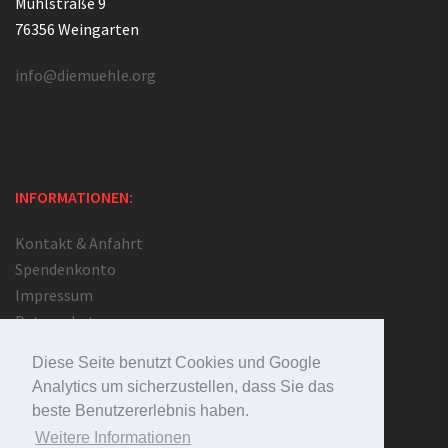
Mühlstraße 9
76356 Weingarten
info@diemuehle.org
INFORMATIONEN:
Kontakt & Anfahrt
Spendenkonto
Impressum
Datenschutz
Haftungsauschluss, Disclaimer
Diese Seite benutzt Cookies und Google
AGB
Analytics um sicherzustellen, dass Sie das
beste Benutzererlebnis haben.
Weitere Informationen