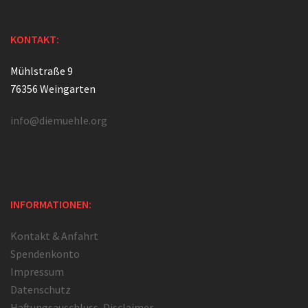
KONTAKT:
Mühlstraße 9
76356 Weingarten
info@diemuehle.org
INFORMATIONEN:
Kontakt & Anfahrt
Spendenkonto
Impressum
Datenschutz
Haftungsauschluss, Disclaimer