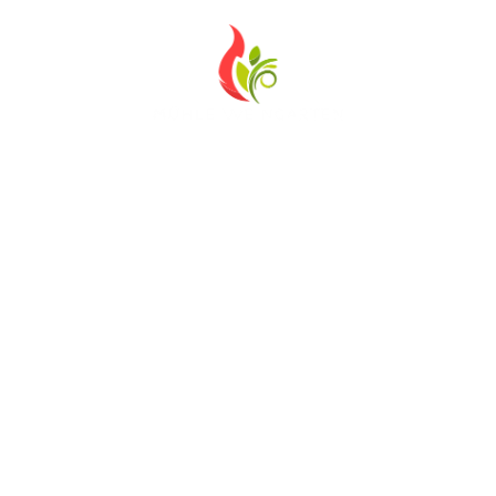
aus
Jüngerschaftsschule
Angebote
Camps
Medien
Unt