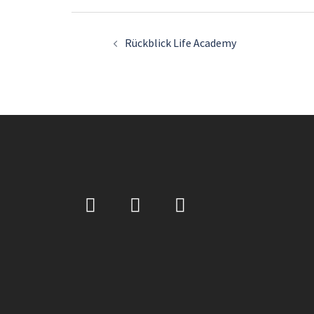
Beitragsnavigation
Rückblick Life Academy