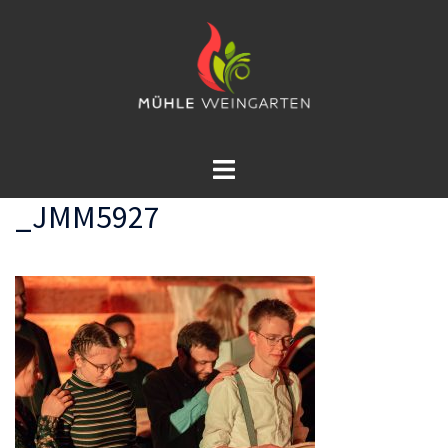
Zum
Inhalt
springen
Menü
umschalten
_JMM5927