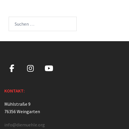
Suchen
nach:
şans
vidobet
vidobet
vidobet
vidobet
casinolevant
casinolevant
casinolevant
vidobet
şans
casinolevant
casino
şans
casino
casino
casino
boostaro
casinolevant
şans
casinolevant
şanscasino
vidobet
vidobet
levant
galyabet
gorabet
gorabet
gorabet
vidobet
galyabet
gorabet
gorabet
nigeria
sports
casino
|
|
güncel
giriş
|
|
|
giriş
casino
giriş
şans
casino
levant
şans
şans
|
giriş
casino
giriş
|
|
giriş
casino
|
|
|
|
giriş
|
|
|
betting
betting
|
giriş
|
|
|
|
|
giriş
|
|
|
|
giriş
|
|
|
|
|
|
|
|
KONTAKT:
Mühlstraße 9
76356 Weingarten
info@diemuehle.org