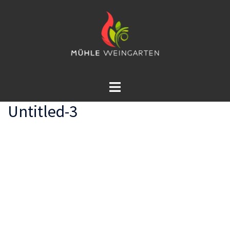
Zum
Inhalt
springen
Menü
umschalten
Untitled-3