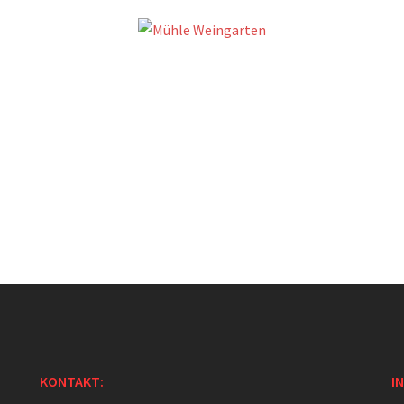
aus
Jüngerschaftsschule
Angebote
Camps
Medien
Unt
KONTAKT:
I