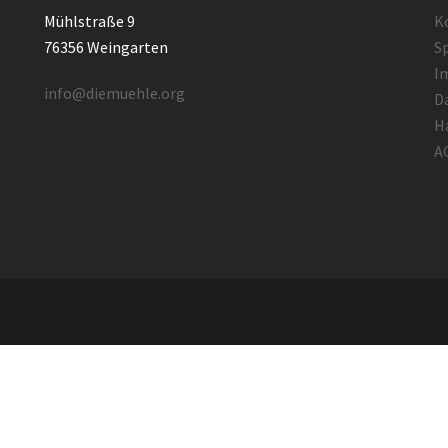
Mühlstraße 9
K
76356 Weingarten
S
I
info@diemuehle.org
D
H
A
ney