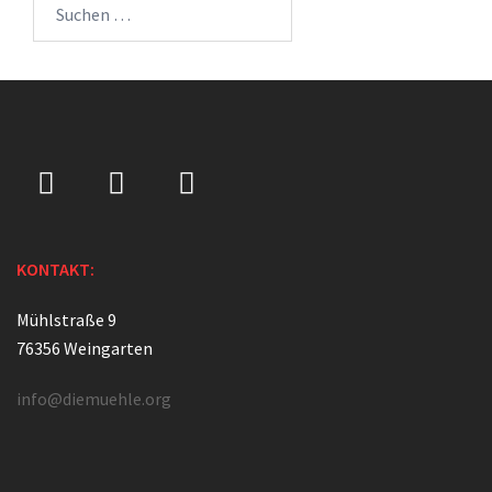
Suchen
nach:
şans
vidobet
vidobet
vidobet
vidobet
casinolevant
casinolevant
casinolevant
vidobet
şans
casinolevant
casino
şans
casino
casino
casino
boostaro
casinolevant
şans
casinolevant
şanscasino
vidobet
vidobet
levant
galyabet
gorabet
gorabet
gorabet
vidobet
galyabet
gorabet
gorabet
nigeria
sports
casino
|
|
güncel
giriş
|
|
|
giriş
casino
giriş
şans
casino
levant
şans
şans
|
giriş
casino
giriş
|
|
giriş
casino
|
|
|
|
giriş
|
|
|
betting
betting
|
giriş
|
|
|
|
|
giriş
|
|
|
|
giriş
|
|
|
|
|
|
|
|
KONTAKT:
Mühlstraße 9
76356 Weingarten
info@diemuehle.org