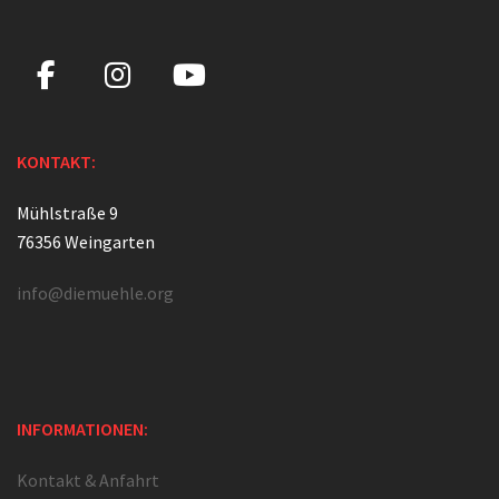
casino
|
|
güncel
giriş
|
|
|
giriş
casino
giriş
şans
casino
levant
şans
şans
|
giriş
casino
giriş
|
|
giriş
casino
|
|
|
|
|
giriş
|
|
|
giriş
|
|
|
|
|
giriş
|
|
|
|
giriş
|
|
|
|
|
|
|
KONTAKT:
Mühlstraße 9
76356 Weingarten
info@diemuehle.org
INFORMATIONEN:
Kontakt & Anfahrt