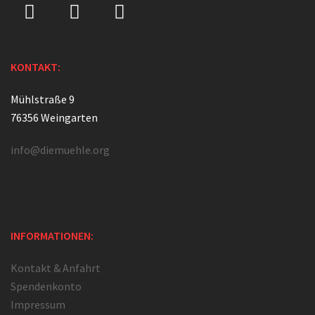
|
|
|
KONTAKT:
Mühlstraße 9
76356 Weingarten
info@diemuehle.org
INFORMATIONEN:
Kontakt & Anfahrt
Spendenkonto
Impressum