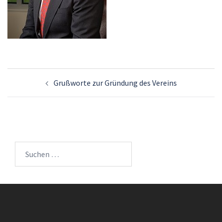
Beitragsnavigation
Grußworte zur Gründung des Vereins
Suchen
nach:
şans
vidobet
vidobet
vidobet
vidobet
casinolevant
casinolevant
casinolevant
vidobet
şans
casinolevant
casino
şans
casino
casino
casino
boostaro
casinolevant
şans
casinolevant
şanscasino
vidobet
vidobet
levant
gorabet
galyabet
gorabet
gorabet
gorabet
vidobet
galyabet
gorabet
gorabet
casino
|
|
güncel
giriş
|
|
|
giriş
casino
giriş
şans
casino
levant
şans
şans
|
giriş
casino
giriş
|
|
giriş
casino
|
|
|
|
|
giriş
|
|
|
giriş
|
|
|
|
|
giriş
|
|
|
|
giriş
|
|
|
|