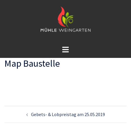
Zum
Inhalt
springen
Menü
umschalten
Map Baustelle
Beitragsnavigation
Gebets- & Lobpreistag am 25.05.2019