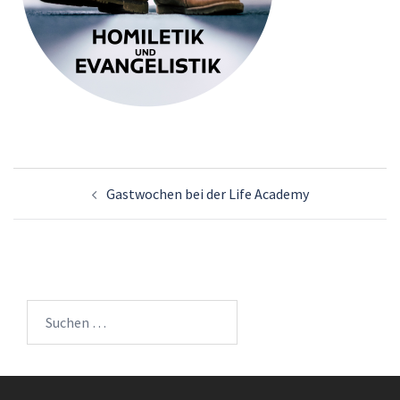
Beitragsnavigation
Gastwochen bei der Life Academy
Suchen
nach:
şans
vidobet
vidobet
vidobet
vidobet
casinolevant
casinolevant
casinolevant
vidobet
şans
casinolevant
casino
şans
casino
casino
casino
boostaro
casinolevant
şans
casinolevant
şanscasino
vidobet
vidobet
levant
galyabet
gorabet
gorabet
gorabet
vidobet
galyabet
gorabet
gorabet
nigeria
sports