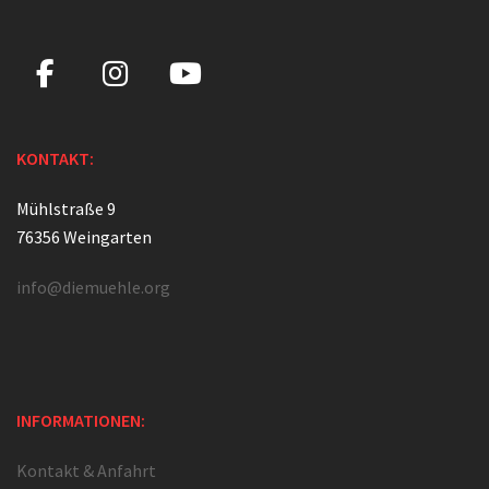
casino
|
|
güncel
giriş
|
|
|
giriş
casino
giriş
şans
casino
levant
şans
şans
|
giriş
casino
giriş
|
|
giriş
casino
|
|
|
|
giriş
|
|
|
betting
betting
|
giriş
|
|
|
|
|
giriş
|
|
|
|
giriş
|
|
|
|
|
|
|
|
KONTAKT:
Mühlstraße 9
76356 Weingarten
info@diemuehle.org
INFORMATIONEN:
Kontakt & Anfahrt