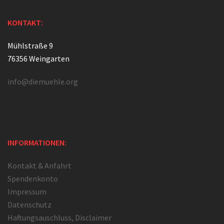
KONTAKT:
Mühlstraße 9
76356 Weingarten
info@diemuehle.org
INFORMATIONEN:
Kontakt & Anfahrt
Spendenkonto
Impressum
Datenschutz
Haftungsauschluss, Disclaimer