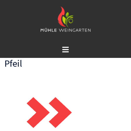
Zum
Inhalt
springen
Menü
umschalten
Pfeil