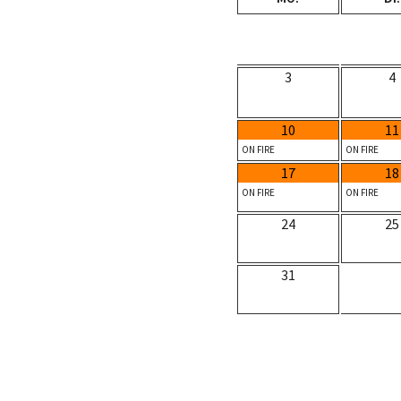
3
4
10
11
ON FIRE
ON FIRE
17
18
ON FIRE
ON FIRE
24
25
31