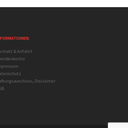
NFORMATIONEN:
ontakt & Anfahrt
pendenkonto
mpressum
atenschutz
aftungsauschluss, Disclaimer
GB