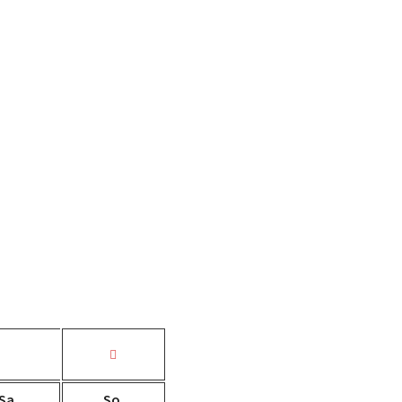
erstützung
Kontakt & Anfahrt
Sa.
So.