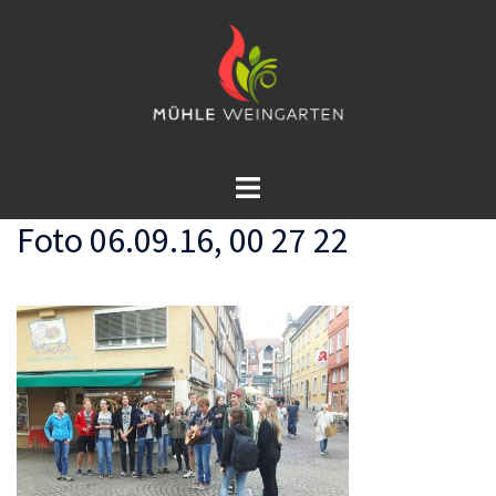
Zum
Inhalt
springen
Menü
umschalten
Foto 06.09.16, 00 27 22